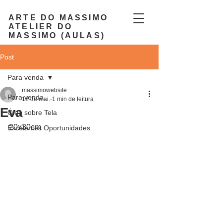
ARTE DO MASSIMO
ATELIER DO
MASSIMO (AULAS)
Post
Para venda
massimowebsite
Para venda
12 de mai.
1 min de leitura
Eva
Óleo sobre Tela
20x30cm
Excelentes Oportunidades