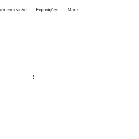
ura com vinho
Exposições
More