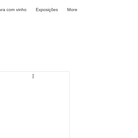
ura com vinho
Exposições
More